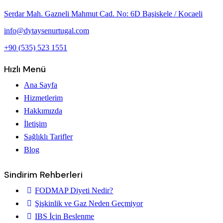
Serdar Mah. Gazneli Mahmut Cad. No: 6D Başiskele / Kocaeli
info@dytaysenurtugal.com
+90 (535) 523 1551
Hızlı Menü
Ana Sayfa
Hizmetlerim
Hakkımızda
İletişim
Sağlıklı Tarifler
Blog
Sindirim Rehberleri
FODMAP Diyeti Nedir?
Şişkinlik ve Gaz Neden Geçmiyor
IBS İçin Beslenme