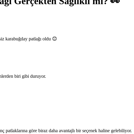
ğı Gerçekten Sağlıklı mı? 👀
siz karabuğday patlağı oldu 😊
nlerden biri gibi duruyor.
inç patlaklarına göre biraz daha avantajlı bir seçenek haline gelebiliyor.