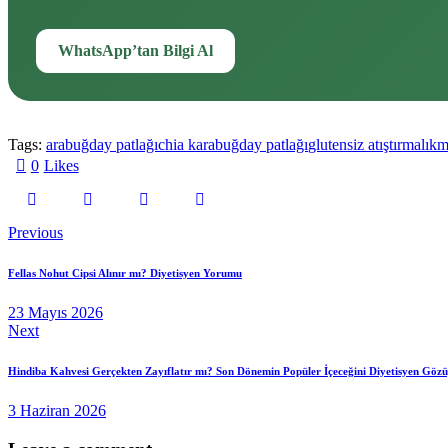
WhatsApp’tan Bilgi Al
Tags:
arabuğday patlağı
chia karabuğday patlağı
glutensiz atıştırmalık
m
0
Likes
Yazı
Previous
gezinmesi
Fellas Nohut Cipsi Alınır mı? Diyetisyen Yorumu
23 Mayıs 2026
Next
Hindiba Kahvesi Gerçekten Zayıflatır mı? Son Dönemin Popüler İçeceğini Diyetisyen Gözü
3 Haziran 2026