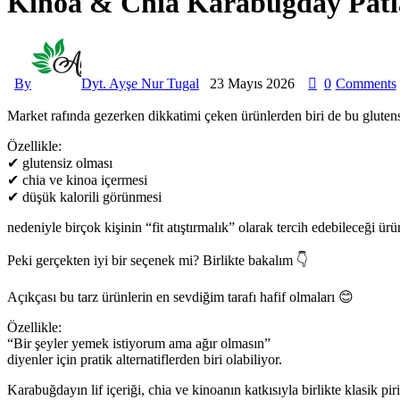
Kinoa & Chia Karabuğday Patla
By
Dyt. Ayşe Nur Tugal
23 Mayıs 2026
0
Comments
Market rafında gezerken dikkatimi çeken ürünlerden biri de bu gluten
Özellikle:
✔ glutensiz olması
✔ chia ve kinoa içermesi
✔ düşük kalorili görünmesi
nedeniyle birçok kişinin “fit atıştırmalık” olarak tercih edebileceği ürü
Peki gerçekten iyi bir seçenek mi? Birlikte bakalım 👇
Açıkçası bu tarz ürünlerin en sevdiğim tarafı hafif olmaları 😊
Özellikle:
“Bir şeyler yemek istiyorum ama ağır olmasın”
diyenler için pratik alternatiflerden biri olabiliyor.
Karabuğdayın lif içeriği, chia ve kinoanın katkısıyla birlikte klasik pir