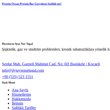
Protein Ocean Protein Bar Gerçekten Sağlıklı mı?
Diyetisyen Ayşe Nur Tugal
Şişkinlik, gaz ve sindirim problemleri, kronik rahatsızlıklara yönelik 
Serdar Mah. Gazneli Mahmut Cad. No: 6D Başiskele / Kocaeli
info@dytaysenurtugal.com
+90 (535) 523 1551
Hızlı Menü
Ana Sayfa
Hizmetlerim
Hakkımızda
İletişim
Sağlıklı Tarifler