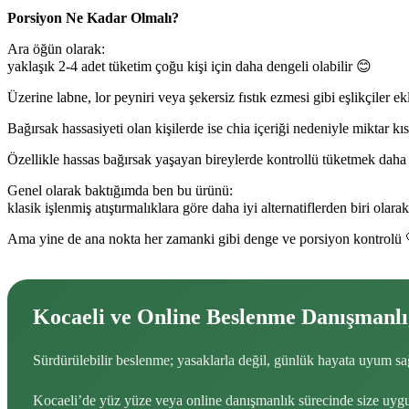
Porsiyon Ne Kadar Olmalı?
Ara öğün olarak:
yaklaşık 2-4 adet tüketim çoğu kişi için daha dengeli olabilir 😊
Üzerine labne, lor peyniri veya şekersiz fıstık ezmesi gibi eşlikçiler 
Bağırsak hassasiyeti olan kişilerde ise chia içeriği nedeniyle miktar kı
Özellikle hassas bağırsak yaşayan bireylerde kontrollü tüketmek daha iy
Genel olarak baktığımda ben bu ürünü:
klasik işlenmiş atıştırmalıklara göre daha iyi alternatiflerden biri olar
Ama yine de ana nokta her zamanki gibi denge ve porsiyon kontrolü 
Kocaeli ve Online Beslenme Danışmanlı
Sürdürülebilir beslenme; yasaklarla değil, günlük hayata uyum sağ
Kocaeli’de yüz yüze veya online danışmanlık sürecinde size uygun