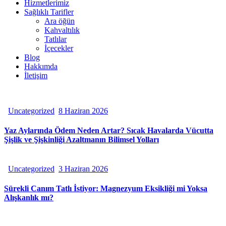
Hizmetlerimiz
Sağlıklı Tarifler
Ara öğün
Kahvaltılık
Tatlılar
İçecekler
Blog
Hakkımda
İletişim
Uncategorized
8 Haziran 2026
Yaz Aylarında Ödem Neden Artar? Sıcak Havalarda Vücutta
Şişlik ve Şişkinliği Azaltmanın Bilimsel Yolları
Uncategorized
3 Haziran 2026
Sürekli Canım Tatlı İstiyor: Magnezyum Eksikliği mi Yoksa
Alışkanlık mı?