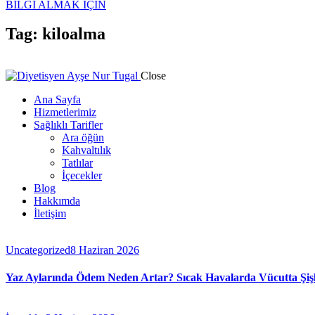
BİLGİ ALMAK İÇİN
Tag: kiloalma
Close
Ana Sayfa
Hizmetlerimiz
Sağlıklı Tarifler
Ara öğün
Kahvaltılık
Tatlılar
İçecekler
Blog
Hakkımda
İletişim
Uncategorized
8 Haziran 2026
Yaz Aylarında Ödem Neden Artar? Sıcak Havalarda Vücutta Şişlik 