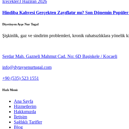
İçecekler
3 Haziran 2026
Hindiba Kahvesi Gerçekten Zayıflatır mı? Son Dönemin Popüler 
Diyetisyen Ayşe Nur Tugal
Şişkinlik, gaz ve sindirim problemleri, kronik rahatsızlıklara yönelik 
Serdar Mah. Gazneli Mahmut Cad. No: 6D Başiskele / Kocaeli
info@dytaysenurtugal.com
+90 (535) 523 1551
Hızlı Menü
Ana Sayfa
Hizmetlerim
Hakkımızda
İletişim
Sağlıklı Tarifler
Blog