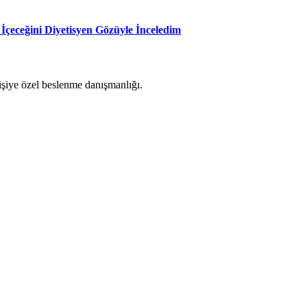
İçeceğini Diyetisyen Gözüyle İnceledim
kişiye özel beslenme danışmanlığı.