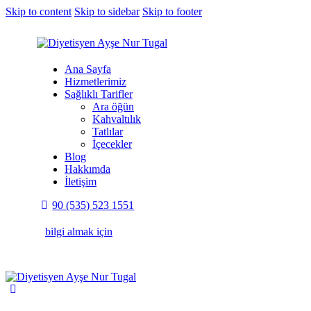
Skip to content
Skip to sidebar
Skip to footer
Ana Sayfa
Hizmetlerimiz
Sağlıklı Tarifler
Ara öğün
Kahvaltılık
Tatlılar
İçecekler
Blog
Hakkımda
İletişim
90 (535) 523 1551
bilgi almak için