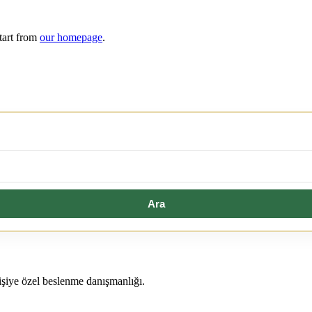
tart from
our homepage
.
Ara
kişiye özel beslenme danışmanlığı.