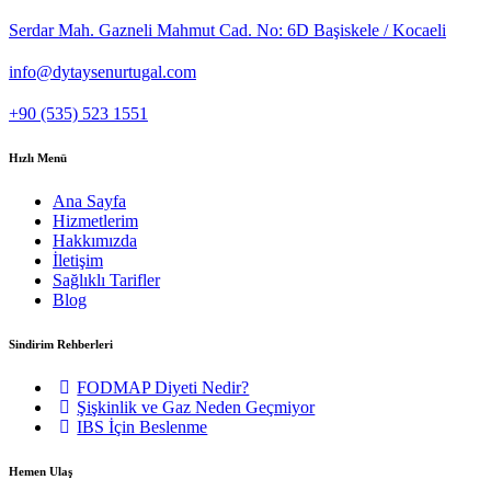
Serdar Mah. Gazneli Mahmut Cad. No: 6D Başiskele / Kocaeli
info@dytaysenurtugal.com
+90 (535) 523 1551
Hızlı Menü
Ana Sayfa
Hizmetlerim
Hakkımızda
İletişim
Sağlıklı Tarifler
Blog
Sindirim Rehberleri
FODMAP Diyeti Nedir?
Şişkinlik ve Gaz Neden Geçmiyor
IBS İçin Beslenme
Hemen Ulaş