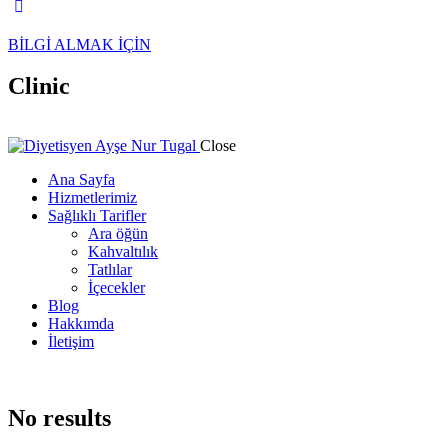
BİLGİ ALMAK İÇİN
Clinic
Close
Ana Sayfa
Hizmetlerimiz
Sağlıklı Tarifler
Ara öğün
Kahvaltılık
Tatlılar
İçecekler
Blog
Hakkımda
İletişim
No results