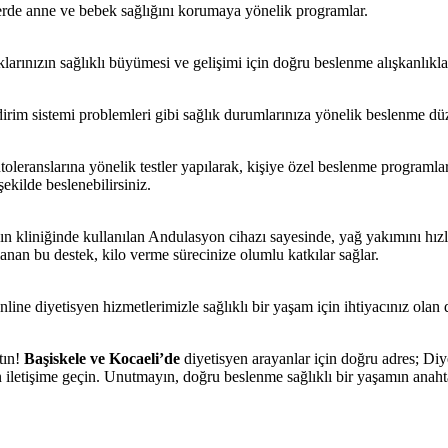
rde anne ve bebek sağlığını korumaya yönelik programlar.
larınızın sağlıklı büyümesi ve gelişimi için doğru beslenme alışkanlıkla
ndirim sistemi problemleri gibi sağlık durumlarınıza yönelik beslenme dü
toleranslarına yönelik testler yapılarak, kişiye özel beslenme programlar
şekilde beslenebilirsiniz.
n kliniğinde kullanılan Andulasyon cihazı sayesinde, yağ yakımını hızl
lanan bu destek, kilo verme sürecinize olumlu katkılar sağlar.
line diyetisyen hizmetlerimizle sağlıklı bir yaşam için ihtiyacınız olan de
tın!
Başiskele ve Kocaeli’de
diyetisyen arayanlar için doğru adres; Diy
 iletişime geçin. Unutmayın, doğru beslenme sağlıklı bir yaşamın anahta