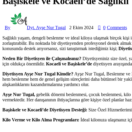
Başiskele ve Kocaeli’de Sağlıklı
By
Dyt. Ayşe Nur Tugal
2 Ekim 2024
0
Comments
Sağlıklı yaşam, dengeli beslenme ve ideal kiloya ulaşmak birçok kişi i
zorlaştırabilir. Bu noktada bir diyetisyenden profesyonel destek alma
konusunda destek arıyorsanız, sizi tanıştırmak istediğimiz kişi;
Diyeti
Neden Bir Diyetisyen ile Çalışmalısınız?
Diyetisyeniniz size özel, y
için oldukça önemlidir.
Kocaeli ve Başiskele’de
diyetisyen arayışında
Diyetisyen Ayşe Nur Tugal Kimdir?
Ayşe Nur Tugal, Beslenme ve D
hem beslenme hem de genel gelişim süreçlerini daha bütünsel bir yaklaş
alışkanlıklarını kazandırmalarına yardımcı olur.
Ayşe Nur Tugal,
gebelik dönemi beslenmesi, çocuk beslenmesi, kilo v
vermektedir. Her danışanının ihtiyaçlarına göre kişiye özel planlar hazı
Başiskele ve Kocaeli’de Diyetisyen Desteği:
Size Özel Hizmetlerim
Kilo Verme ve Kilo Alma Programları:
İdeal kilonuza ulaşmanız içi