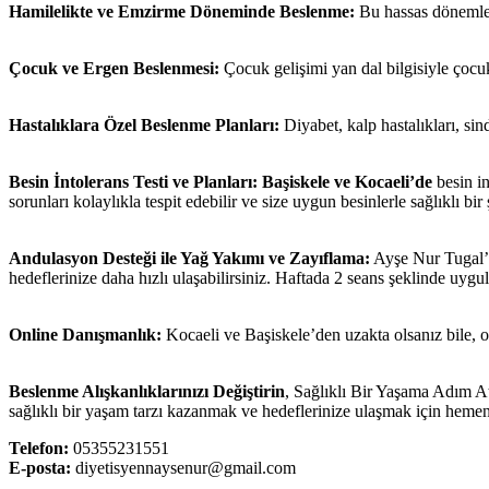
Hamilelikte ve Emzirme Döneminde Beslenme:
Bu hassas dönemle
Çocuk ve Ergen Beslenmesi:
Çocuk gelişimi yan dal bilgisiyle çocuk
Hastalıklara Özel Beslenme Planları:
Diyabet, kalp hastalıkları, si
Besin İntolerans Testi ve Planları:
Başiskele ve Kocaeli’de
besin in
sorunları kolaylıkla tespit edebilir ve size uygun besinlerle sağlıklı bir 
Andulasyon Desteği ile Yağ Yakımı ve Zayıflama:
Ayşe Nur Tugal’ı
hedeflerinize daha hızlı ulaşabilirsiniz. Haftada 2 seans şeklinde uygu
Online Danışmanlık:
Kocaeli ve Başiskele’den uzakta olsanız bile, on
Beslenme Alışkanlıklarınızı Değiştirin
, Sağlıklı Bir Yaşama Adım A
sağlıklı bir yaşam tarzı kazanmak ve hedeflerinize ulaşmak için hemen
Telefon:
05355231551
E-posta:
diyetisyennaysenur@gmail.com