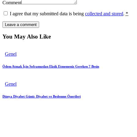
Comment
I agree that my submitted data is being
collected and stored
.
*
You May Also Like
Genel
Ödem Atmak İçin Soframızdan Eksik Etmemeniz Gereken 7 Besin
Genel
Dünya Diyabet Günü: Diyabet ve Beslenme Önerileri