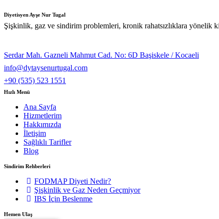
Diyetisyen Ayşe Nur Tugal
Şişkinlik, gaz ve sindirim problemleri, kronik rahatsızlıklara yönelik 
Serdar Mah. Gazneli Mahmut Cad. No: 6D Başiskele / Kocaeli
info@dytaysenurtugal.com
+90 (535) 523 1551
Hızlı Menü
Ana Sayfa
Hizmetlerim
Hakkımızda
İletişim
Sağlıklı Tarifler
Blog
Sindirim Rehberleri
FODMAP Diyeti Nedir?
Şişkinlik ve Gaz Neden Geçmiyor
IBS İçin Beslenme
Hemen Ulaş