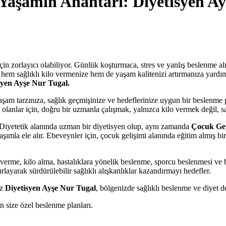
 Yaşamın Anahtarı: Diyetisyen Ay
çin zorlayıcı olabiliyor. Günlük koşturmaca, stres ve yanlış beslenme alı
k hem sağlıklı kilo vermenize hem de yaşam kalitenizi artırmanıza yardı
syen Ayşe Nur Tugal.
aşam tarzınıza, sağlık geçmişinize ve hedeflerinize uygun bir beslenme
 olanlar için, doğru bir uzmanla çalışmak, yalnızca kilo vermek değil, s
iyetetik alanında uzman bir diyetisyen olup, aynı zamanda
Çocuk Gel
ımla ele alır. Ebeveynler için, çocuk gelişimi alanında eğitim almış bi
erme, kilo alma, hastalıklara yönelik beslenme, sporcu beslenmesi ve b
rlayarak sürdürülebilir sağlıklı alışkanlıklar kazandırmayı hedefler.
iz
Diyetisyen Ayşe Nur Tugal
, bölgenizde sağlıklı beslenme ve diyet d
n size özel beslenme planları.