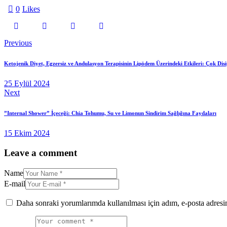
0
Likes
Yazı
Previous
gezinmesi
Ketojenik Diyet, Egzersiz ve Andulasyon Terapisinin Lipödem Üzerindeki Etkileri: Çok Disip
25 Eylül 2024
Next
”Internal Shower” İçeceği: Chia Tohumu, Su ve Limonun Sindirim Sağlığına Faydaları
15 Ekim 2024
Leave a comment
Name
E-mail
Daha sonraki yorumlarımda kullanılması için adım, e-posta adresim