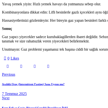
Yavaş yemek yiyin: Hızlı yemek havayı da yutmanıza sebep olur.
Kombinasyonlara dikkat edin: Lifli besinlerle gazlı içecekleri aynı öğün
Hassasiyetlerinizi gözlemleyin: Her bireyin gaz yapan besinleri farklı
Sonuç
Gaz yapıcı yiyecekler sadece kurubaklagillerden ibaret değildir. Se
tanımak ve size rahatsızlık veren yiyecekleri belirlemektir.
Unutmayın: Gaz problemi yaşamanız tek başına ciddi bir sağlık sorunu d
0
Likes
Yazı
Previous
gezinmesi
Aralıklı Oruç (Intermittent Fasting) Sana Uygun mu?
7 Temmuz 2025
Next
Kuru Erik ve Ceviz: Hücresel Gençliği Destekleyen İkili?