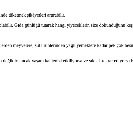
de tüketmek şikâyetleri artırabilir.
 olabilir. Gıda günlüğü tutarak hangi yiyeceklerin size dokunduğunu keşf
bzelerden meyvelere, süt ürünlerinden yağlı yemeklere kadar pek çok b
eğildir; ancak yaşam kalitenizi etkiliyorsa ve sık sık tekrar ediyorsa 