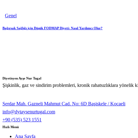
Genel
Bağırsak Sağlığı için Düşük FODMAP Diyeti: Nasıl Yardımcı Olur?
Diyetisyen Ayşe Nur Tugal
Şişkinlik, gaz ve sindirim problemleri, kronik rahatsızlıklara yönelik 
Serdar Mah. Gazneli Mahmut Cad. No: 6D Başiskele / Kocaeli
info@dytaysenurtugal.com
+90 (535) 523 1551
Hızlı Menü
Ana Sayfa