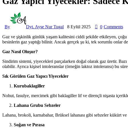
Gaz Yapıcı Yiyecekler: Sadece 
By
Dyt. Ayşe Nur Tugal
8 Eylül 2025
0
Comments
Gaz ve şişkinlik günlük yaşam kalitesini ciddi şekilde etkileyen, çoğu 
besinlerin gaz yaptığı bilinir. Ancak gerçek şu ki, tek sorumlu onlar d
Gaz Nasıl Oluşur?
Sindirim sistemi, yiyecekleri parçalarken doğal olarak gaz üretir. Baz
olabilir. Ayrıca kişisel intoleranslar (örneğin laktoz intoleransı) bu sürec
Sık Görülen Gaz Yapıcı Yiyecekler
Kurubaklagiller
Nohut, fasulye, mercimek gibi baklagiller lif ve dirençli nişasta içeri
Lahana Grubu Sebzeler
Lahana, brokoli, karnabahar, Brüksel lahanası gibi sebzeler kükürt ve l
Soğan ve Pırasa